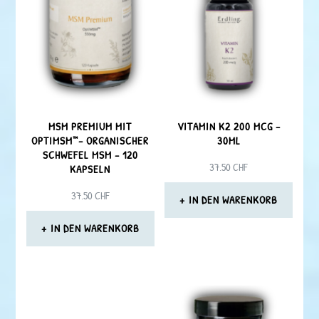
MSM PREMIUM MIT
VITAMIN K2 200 MCG –
OPTIMSM™– ORGANISCHER
30ML
SCHWEFEL MSM – 120
37.50
CHF
KAPSELN
37.50
CHF
IN DEN WARENKORB
IN DEN WARENKORB