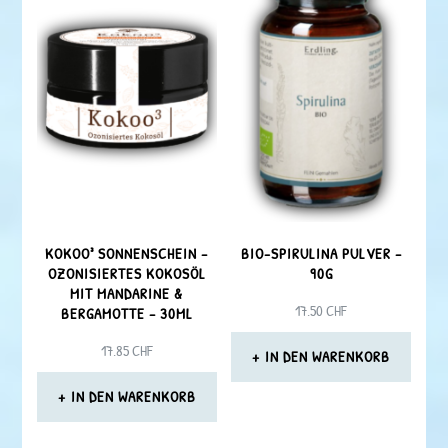
KOKOO³ SONNENSCHEIN –
BIO-SPIRULINA PULVER –
OZONISIERTES KOKOSÖL
90G
MIT MANDARINE &
17.50
CHF
BERGAMOTTE – 30ML
17.85
CHF
IN DEN WARENKORB
IN DEN WARENKORB