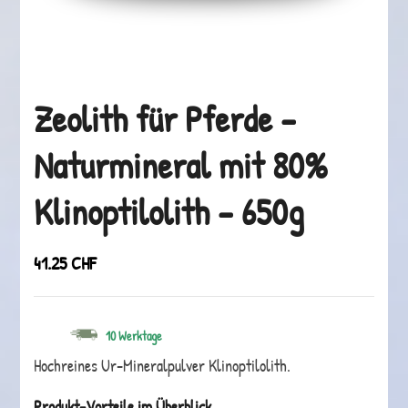
Zeolith für Pferde –
Naturmineral mit 80%
Klinoptilolith – 650g
41.25
CHF
10 Werktage
Hochreines Ur-Mineralpulver Klinoptilolith.
Produkt-Vorteile im Überblick