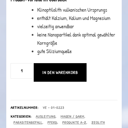
Klinoptilolith vulkanischen Ursprungs
enthält Kalzium, Kalium und Magnesium
vielseitig anwendbar
keine Nanopartikel dank optimal gewählter
Korngröße
gute Siliziumquelle
Zeolith
IN DEN WARENKORB
für
Pferde
-
Naturmineral
ARTIKELNUMMER:
VE - 01-0223
KATEGORIEN:
AUSLEITUNG
,
MAGEN / DARM
,
mit
PARASITENBEFALL
,
PFERD
,
PRODUKTE A-Z
,
ZEOLITH