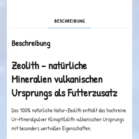
80%
Klinoptilolith
BESCHREIBUNG
-
650g
Beschreibung
Menge
Zeolith – natürliche
Mineralien vulkanischen
Ursprungs als Futterzusatz
Das 100% natürliche Natur-Zeolith enthält das hochreine
Ur-Mineralpulver Klinoptilolith vulkanischen Ursprungs
mit besonders wertvollen Eigenschaften.