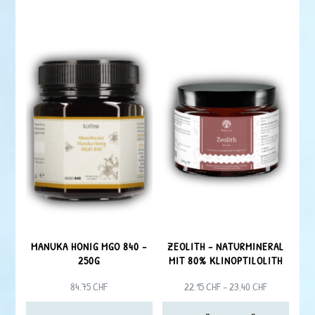
MANUKA HONIG MGO 840 –
ZEOLITH – NATURMINERAL
250G
MIT 80% KLINOPTILOLITH
PREISSPANN
84.75
CHF
22.15
CHF
–
23.40
CHF
22.15 CHF