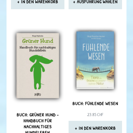
BIS
IN DEN WARENKORB
AUSFÜHRUNG WÄHLEN
23.40 CHF
Dieses
Produkt
weist
mehrere
Varianten
auf.
Die
Optionen
können
BUCH: FÜHLENDE WESEN
auf
23.85
CHF
BUCH: GRÜNER HUND –
der
HANDBUCH FÜR
NACHHALTIGES
IN DEN WARENKORB
Produktseite
HUNDELEBEN