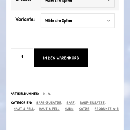
Variante:
Krafthefe
IN DEN WARENKORB
mit
80%
Beta-
Glukan-
ARTIKELNUMMER:
N. A.
KATEGORIEN:
BAFR-ZUSÄTZE
,
BARF
,
BARF-ZUSÄTZE
,
Anteil
HAUT & FELL
,
HAUT & FELL
,
HUND
,
KATZE
,
PRODUKTE A-Z
Menge