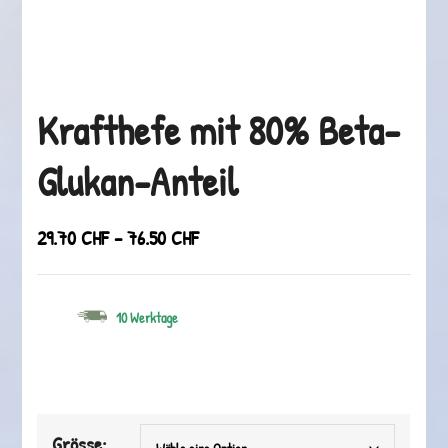
Krafthefe mit 80% Beta-
Glukan-Anteil
Preisspanne:
29.70
CHF
–
76.50
CHF
29.70 CHF
bis
10 Werktage
76.50 CHF
Grösse: