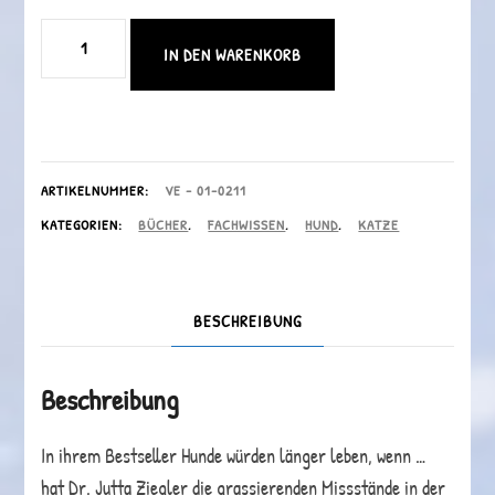
Buch:
IN DEN WARENKORB
Tierärzte
können
die
Gesundheit
ARTIKELNUMMER:
VE - 01-0211
KATEGORIEN:
BÜCHER
,
FACHWISSEN
,
HUND
,
KATZE
ihres
Tieres
gefährden
BESCHREIBUNG
Menge
Beschreibung
In ihrem Bestseller Hunde würden länger leben, wenn …
hat Dr. Jutta Ziegler die grassierenden Missstände in der