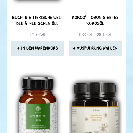
BUCH: DIE TIERISCHE WELT
KOKOO³ – OZONISIERTES
DER ÄTHERISCHEN ÖLE
KOKOSÖL
PREISSPANN
37.50
CHF
19.00
CHF
–
28.15
CHF
19.00 CHF
BIS
IN DEN WARENKORB
AUSFÜHRUNG WÄHLEN
28.15 CHF
Dieses
Produkt
weist
mehrere
Varianten
auf.
Die