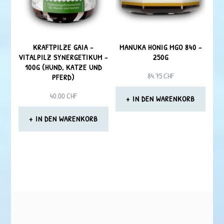
Optionen
können
auf
KRAFTPILZE GAIA –
MANUKA HONIG MGO 840 –
der
VITALPILZ SYNERGETIKUM –
250G
100G (HUND, KATZE UND
Produktseite
84.75
CHF
PFERD)
gewählt
40.00
CHF
IN DEN WARENKORB
werden
IN DEN WARENKORB